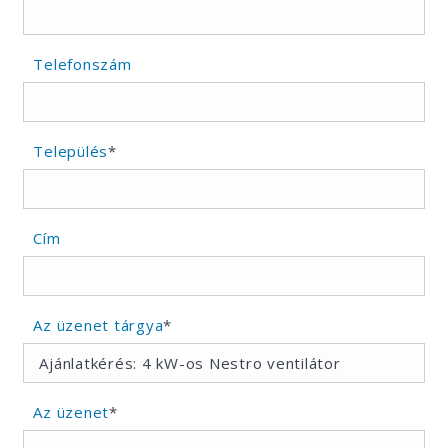
Telefonszám
Település
*
Cím
Az üzenet tárgya
*
Az üzenet
*