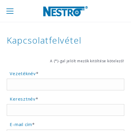
Mobil
navigáció
Kapcsolatfelvétel
A (*)-gal jelölt mezők kitöltése kötelező!
Vezetéknév
*
Keresztnév
*
E-mail cím
*