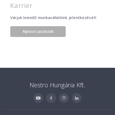
Karrier
Várjuk leendő munkavállalóink jelentkezését!
Nyitott pozíciók
Nestro Hungária Kft.