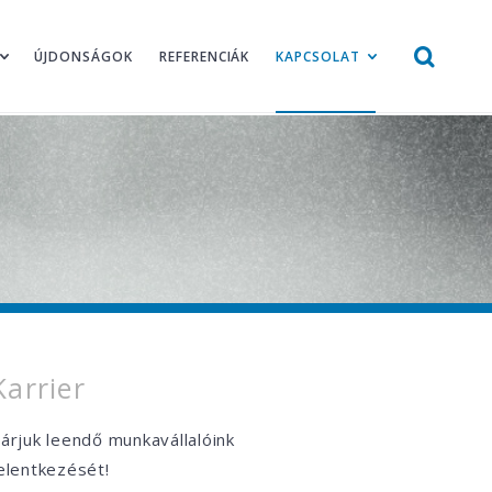
ÚJDONSÁGOK
REFERENCIÁK
KAPCSOLAT
Karrier
árjuk leendő munkavállalóink
elentkezését!