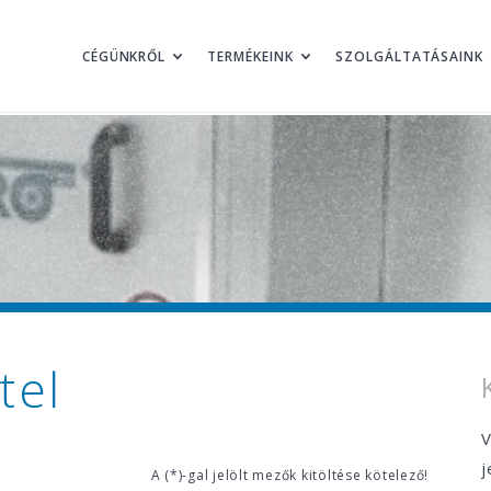
CÉGÜNKRŐL
TERMÉKEINK
SZOLGÁLTATÁSAINK
tel
V
j
A (*)-gal jelölt mezők kitöltése kötelező!