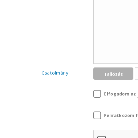
Csatolmány
Tallózás
Elfogadom az
Feliratkozom h