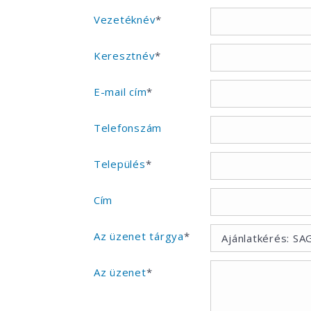
Vezetéknév
*
Keresztnév
*
E-mail cím
*
Telefonszám
Település
*
Cím
Az üzenet tárgya
*
Az üzenet
*