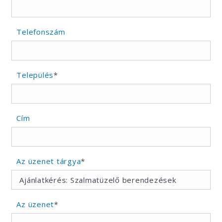
Telefonszám
Település
*
Cím
Az üzenet tárgya
*
Az üzenet
*