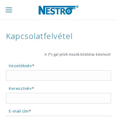
Mobil
navigáció
Kapcsolatfelvétel
A (*)-gal jelölt mezők kitöltése kötelező!
Vezetéknév
*
Keresztnév
*
E-mail cím
*