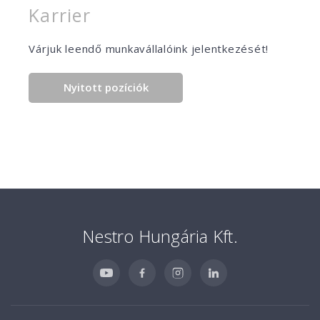
Karrier
Várjuk leendő munkavállalóink jelentkezését!
Nyitott pozíciók
Nestro Hungária Kft.