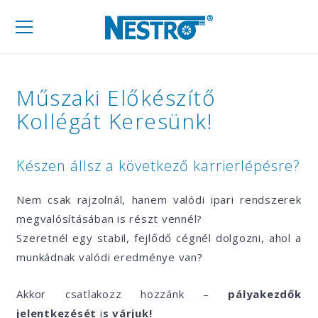
Mobil
navigáció
Műszaki Előkészítő
Kollégát Keresünk!
Készen állsz a következő karrierlépésre?
Nem csak rajzolnál, hanem valódi ipari rendszerek
megvalósításában is részt vennél?
Szeretnél egy stabil, fejlődő cégnél dolgozni, ahol a
munkádnak valódi eredménye van?
Akkor csatlakozz hozzánk –
pályakezdők
jelentkezését
i
s várjuk!