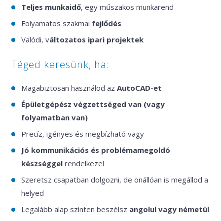
Teljes munkaidő
, egy műszakos munkarend
Folyamatos szakmai
fejlődés
Valódi, v
áltozatos ipari projektek
Téged keresünk, ha:
Magabiztosan használod az
AutoCAD-et
Épületgépész végzettséged van (vagy
folyamatban van)
Precíz, igényes és megbízható vagy
Jó kommunikációs és problémamegoldó
készséggel
rendelkezel
Szeretsz csapatban dolgozni, de önállóan is megállod a
helyed
Legalább alap szinten beszélsz
angolul vagy németül