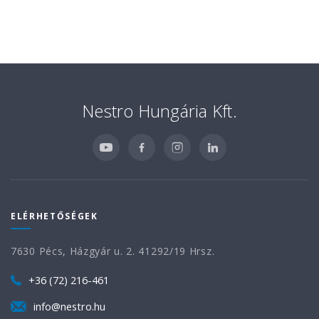
Nestro Hungária Kft.
ELÉRHETŐSÉGEK
7630 Pécs, Házgyár u. 2. 41292/19 Hrsz.
+36 (72) 216-461
info@nestro.hu