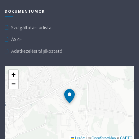
DOKUMENTUMOK
Szolgáltatási árlista
ÁSZF
Adatkezelési tájékoztató
+
−
Leaflet
|
©
OpenStreetMap
©
CARTO