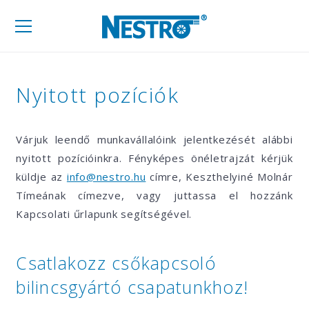
Mobil
navigáció
Nyitott pozíciók
Várjuk leendő munkavállalóink jelentkezését alábbi
nyitott pozícióinkra. Fényképes önéletrajzát kérjük
küldje az
info@nestro.hu
címre, Keszthelyiné Molnár
Tímeának címezve, vagy juttassa el hozzánk
Kapcsolati űrlapunk segítségével.
Csatlakozz csőkapcsoló
bilincsgyártó csapatunkhoz!