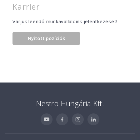
Karrier
Várjuk leendő munkavállalóink jelentkezését!
Nyitott pozíciók
Nestro Hungária Kft.