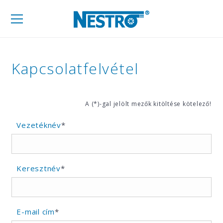
Mobil
navigáció
Kapcsolatfelvétel
A (*)-gal jelölt mezők kitöltése kötelező!
Vezetéknév
*
Keresztnév
*
E-mail cím
*