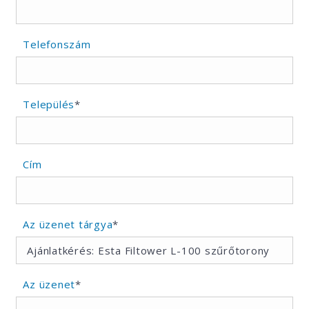
Telefonszám
Település
*
Cím
Az üzenet tárgya
*
Az üzenet
*