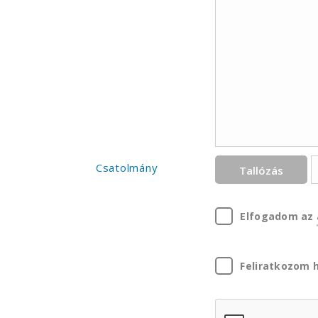
Csatolmány
Tallózás
Elfogadom az
Feliratkozom h