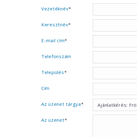
Vezetéknév
*
Keresztnév
*
E-mail cím
*
Telefonszám
Település
*
Cím
Az üzenet tárgya
*
Az üzenet
*