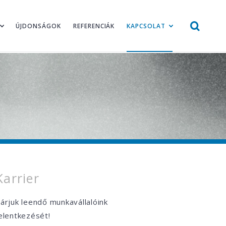
ÚJDONSÁGOK
REFERENCIÁK
KAPCSOLAT
Karrier
árjuk leendő munkavállalóink
elentkezését!