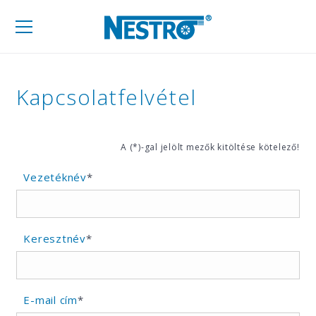
Mobil
navigáció
Kapcsolatfelvétel
A (*)-gal jelölt mezők kitöltése kötelező!
Vezetéknév
*
Keresztnév
*
E-mail cím
*