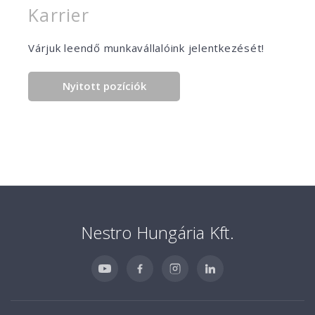
Karrier
Várjuk leendő munkavállalóink jelentkezését!
Nyitott pozíciók
Nestro Hungária Kft.