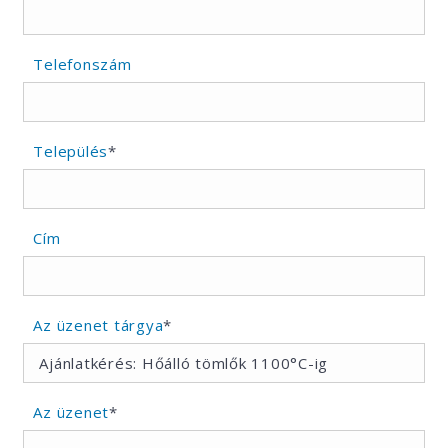
Telefonszám
Település
*
Cím
Az üzenet tárgya
*
Az üzenet
*