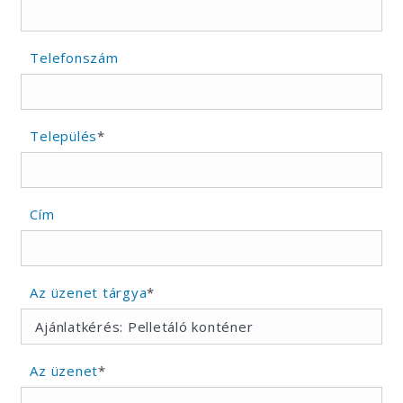
Telefonszám
Település
*
Cím
Az üzenet tárgya
*
Az üzenet
*