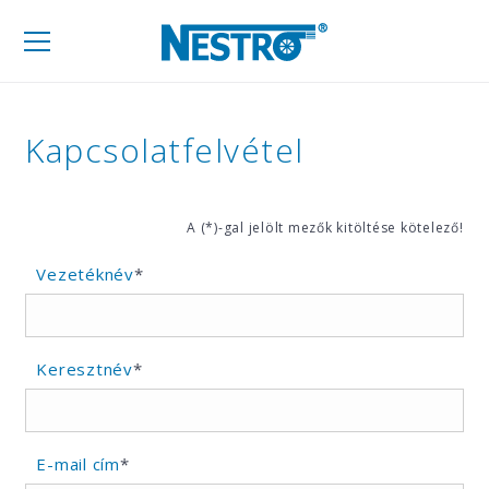
Mobil
navigáció
Kapcsolatfelvétel
A (*)-gal jelölt mezők kitöltése kötelező!
Vezetéknév
*
Keresztnév
*
E-mail cím
*