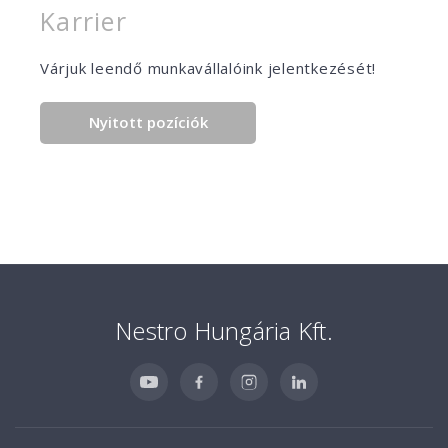
Karrier
Várjuk leendő munkavállalóink jelentkezését!
Nyitott pozíciók
Nestro Hungária Kft.