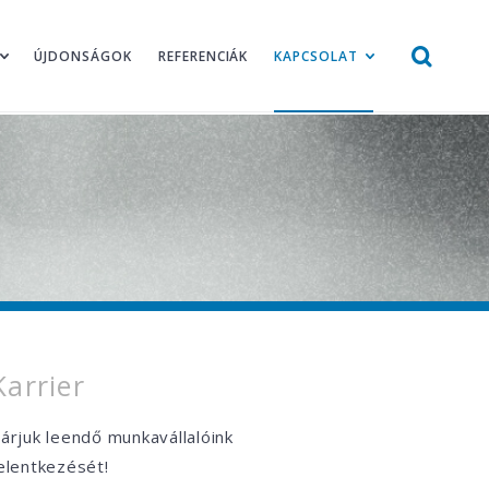
ÚJDONSÁGOK
REFERENCIÁK
KAPCSOLAT
Karrier
árjuk leendő munkavállalóink
elentkezését!