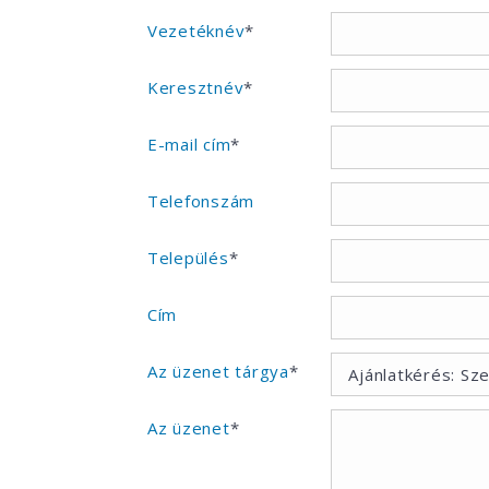
Vezetéknév
*
Keresztnév
*
E-mail cím
*
Telefonszám
Település
*
Cím
Az üzenet tárgya
*
Az üzenet
*