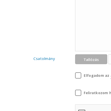
Csatolmány
Tallózás
Elfogadom az
Feliratkozom h