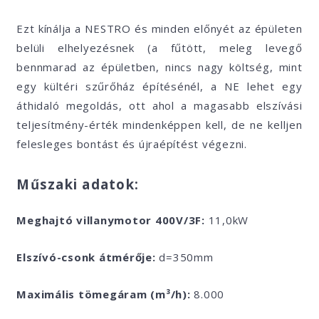
Ezt kínálja a NESTRO és minden előnyét az épületen
belüli elhelyezésnek (a fűtött, meleg levegő
bennmarad az épületben, nincs nagy költség, mint
egy kültéri szűrőház építésénél, a NE lehet egy
áthidaló megoldás, ott ahol a magasabb elszívási
teljesítmény-érték mindenképpen kell, de ne kelljen
felesleges bontást és újraépítést végezni.
Műszaki adatok:
Meghajtó villanymotor 400V/3F:
11,0kW
Elszívó-csonk átmérője:
d=350mm
Maximális tömegáram (m³/h):
8.000