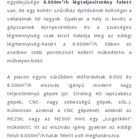
egyidejűsége
6.000m³/h légteljesítmény felett
van, de egy kültéri szűrőház építésének költségei a
vállalatnak túl nagyok. Gyakran a hely is kevés a
gépcsarnok környezetében és a szükséges
légmennyiség csak kicsit haladja meg az eddigi
légmennyiség-határt a 6.000m³/h. Ebben az
esetben több porelszívót kellett működtetni a
műhelyen belül.
A piacon egyre sűrűbben előfordulnak 6.000 és
8.000m³/h elszívás igényű modern nagy
teljesítményű gépek (pl.: Striebig 4D lapszabász
gépek, CNC- nagy sebességű gépek, stb..).
Különösen azoknál a CNC gépeknél, amiknél az
NE250, vagy az NE300 mint egy „szigetként”
működött, itt az elszívási igény gyakran az eddigi
felső 6.000m³/h határ felett volt meghatározva.