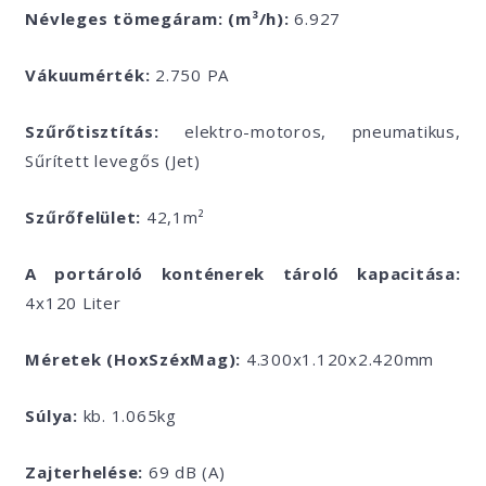
Névleges tömegáram: (m³/h):
6.927
Vákuumérték:
2.750 PA
Szűrőtisztítás:
elektro-motoros, pneumatikus,
Sűrített levegős (Jet)
Szűrőfelület:
42,1m²
A portároló konténerek tároló kapacitása:
4x120 Liter
Méretek (HoxSzéxMag):
4.300x1.120x2.420mm
Súlya:
kb. 1.065kg
Zajterhelése:
69 dB (A)