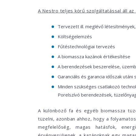
A Nestro teljes körű szolgáltatással áll a
Tervezett ill. meglévő létesítmények
Költségelemzés
Fűtéstechnológiai tervezés
A biomassza kazánok értékesítése
A berendezések beszerelése, üzem
Garanciális és garancia időszak utáni
Minden szükséges csatlakozó technoló
Porelszívó berendezések, tüzelőnyagt
A különböző fa és egyéb biomassza tüze
tüzelni, azonban ahhoz, hogy a folyamatos
megfelelőség, magas hatásfok, energi
érvényesüljenek, a kazánoknak egy magas 