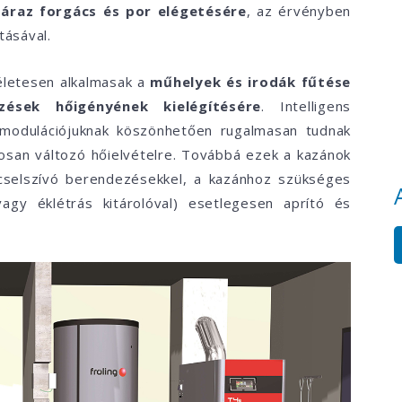
záraz forgács és por elégetésére
, az érvényben
tásával.
életesen alkalmasak a
műhelyek és irodák fűtése
zések hőigényének kielégítésére
. Intelligens
 modulációjuknak köszönhetően rugalmasan tudnak
osan változó hőielvételre. Továbbá ezek a kazánok
ácselszívó berendezésekkel, a kazánhoz szükséges
vagy éklétrás kitárolóval) esetlegesen aprító és