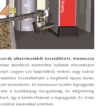
sztrák alkatrészekből összeállított, biomassza
rban keletkező mindenféle hulladék eltüzelésére
onyít. Legyen szó faaprítékról, nedves vagy száraz
feladathoz összeállatható a megfelelő típusú kazán,
adagoló berendezés. Az biomassza tüzelés legnagyobb
ezdve a tüzelőanyag mozgatásáig, és elégetéséig
ható, így a komfortfokozat a legnagyobb. Ez óriási
tüzelésű kazánokkal szemben.