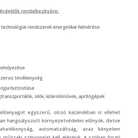
z érdeklők rendelkezésére:
, technológiai rendszerek energetikai felmérése
behelyezése
 szerviz tevékenység
gia biztosítása:
ranszportálók, silók, kitárolóművek, aprítógépek
lőanyagot egyszerű, olcsó kazánokban is ellehet
an hangsúlyozott környezetvédelmi előnyök, illetve
ahatékonyság, automatizáltság, azaz kényelem
műszaki színvonalat kell elérniük. A szóban forgó