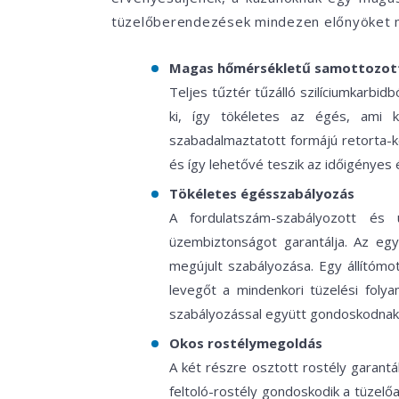
tüzelőberendezések mindezen előnyöket 
Magas hőmérsékletű samottozott
Teljes tűztér tűzálló szilíciumkarbidb
ki, így tökéletes az égés, ami 
szabadalmaztatott formájú retorta-k
és így lehetővé teszik az időigényes 
Tökéletes égésszabályozás
A fordulatszám-szabályozott és ü
üzembiztonságot garantálja. Az eg
megújult szabályozása. Egy állítómo
levegőt a mindenkori tüzelési fol
szabályozással együtt gondoskodnak 
Okos rostélymegoldás
A két részre osztott rostély garantál
feltoló-rostély gondoskodik a tüzelő