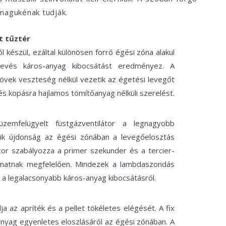
magukénak tudják.
 tűztér
ól készül, ezáltal különösen forró égési zóna alakul
kevés káros-anyag kibocsátást eredményez. A
övek veszteség nélkül vezetik az égetési levegőt
és kopásra hajlamos tömítőanyag nélküli szerelést.
zemfelügyelt füstgázventilátor a legnagyobb
yik újdonság az égési zónában a levegőelosztás
tor szabályozza a primer szekunder és a tercier-
yamatnak megfelelően. Mindezek a lambdaszondás
a legalacsonyabb káros-anyag kibocsátásról.
ja az apríték és a pellet tökéletes elégését. A fix
anyag egyenletes eloszlásáról az égési zónában. A