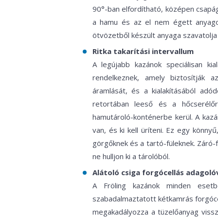
90°-ban elfordítható, középen csapá
a hamu és az el nem égett anyagok e
ötvözetből készült anyaga szavatolja
Ritka takarítási intervallum
A legújabb kazánok speciálisan kial
rendelkeznek, amely biztosítják 
áramlását, és a kialakításából adód
retortában leeső és a hőcserélőr
hamutároló-konténerbe kerül. A kazá
van, és ki kell üríteni. Ez egy könn
görgőknek és a tartó-füleknek. Záró-f
ne hulljon ki a tárolóból.
Alátoló csiga forgócellás adagoló
A Fröling kazánok minden esetb
szabadalmaztatott kétkamrás forgócell
megakadályozza a tüzelőanyag vissz