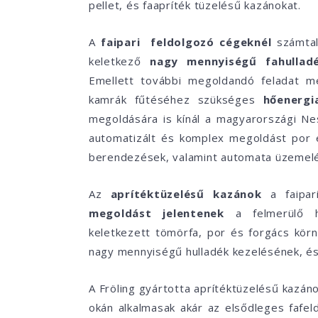
pellet, és faapríték tüzelésű kazánokat.
A
faipari
feldolgozó cégeknél
számtal
keletkező
nagy mennyiségű fahulladé
Emellett további megoldandó feladat 
kamrák fűtéséhez szükséges
hőenergi
megoldására is kínál a magyarországi Ne
automatizált és komplex megoldást por é
berendezések, valamint automata üzemelé
Az
aprítéktüzelésű kazánok
a faipar
megoldást jelentenek
a felmerülő hő
keletkezett tömörfa, por és forgács kör
nagy mennyiségű hulladék kezelésének, és 
A Fröling gyártotta aprítéktüzelésű kazáno
okán alkalmasak akár az elsődleges faf