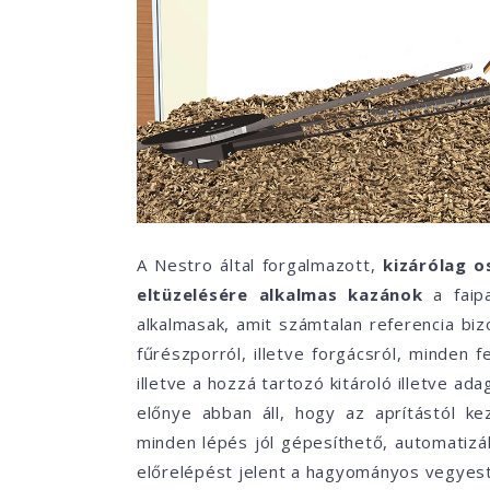
A Nestro által forgalmazott,
kizárólag o
eltüzelésére alkalmas kazánok
a faipa
alkalmasak, amit számtalan referencia biz
fűrészporról, illetve forgácsról, minden 
illetve a hozzá tartozó kitároló illetve 
előnye abban áll, hogy az aprítástól k
minden lépés jól gépesíthető, automatizál
előrelépést jelent a hagyományos vegyes