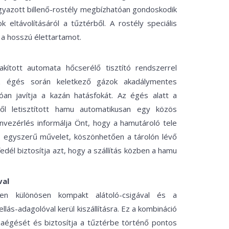
gyazott billenő-rostély megbízhatóan gondoskodik
ltávolításáról a tűztérből. A rostély speciális
 a hosszú élettartamot.
akított automata hőcserélő tisztító rendszerrel
az égés során keletkező gázok akadálymentes
óan javítja a kazán hatásfokát. Az égés alatt a
ől letisztított hamu automatikusan egy közös
nvezérlés informálja Önt, hogy a hamutároló tele
yű, egyszerű művelet, köszönhetően a tárolón lévő
edél biztosítja azt, hogy a szállítás közben a hamu
val
en különösen kompakt alátoló-csigával és a
ás-adagolóval kerül kiszállításra. Ez a kombináció
aégését és biztosítja a tűztérbe történő pontos