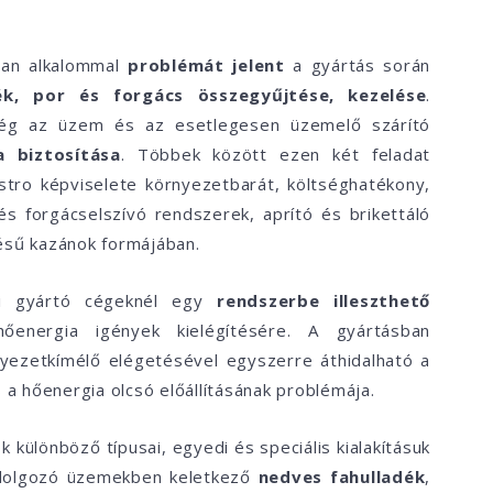
an alkalommal
problémát jelent
a gyártás során
k, por és forgács összegyűjtése, kezelése
.
még az üzem és az esetlegesen üzemelő szárító
a biztosítása
. Többek között ezen két feladat
stro képviselete környezetbarát, költséghatékony,
s forgácselszívó rendszerek, aprító és brikettáló
sű kazánok formájában.
i gyártó cégeknél egy
rendszerbe illeszthető
energia igények kielégítésére. A gyártásban
nyezetkímélő elégetésével egyszerre áthidalható a
a hőenergia olcsó előállításának problémája.
k különböző típusai, egyedi és speciális kialakításuk
eldolgozó üzemekben keletkező
nedves fahulladék
,