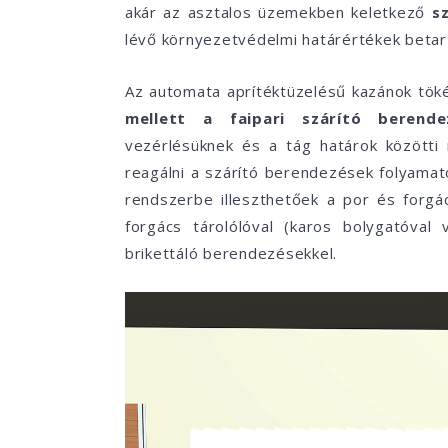
akár az asztalos üzemekben keletkező
s
lévő környezetvédelmi határértékek betar
Az automata aprítéktüzelésű kazánok tök
mellett a faipari szárító berende
vezérlésüknek és a tág határok közötti
reagálni a szárító berendezések folyamat
rendszerbe illeszthetőek a por és forg
forgács tárolólóval (karos bolygatóval 
brikettáló berendezésekkel.