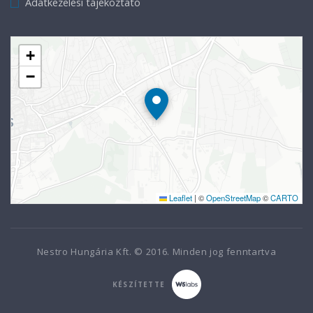
Adatkezelési tájékoztató
+
−
Leaflet
|
©
OpenStreetMap
©
CARTO
Nestro Hungária Kft. © 2016. Minden jog fenntartva
KÉSZÍTETTE