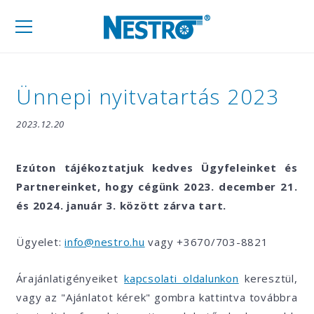
Mobil
navigáció
Ünnepi nyitvatartás 2023
2023.12.20
Ezúton tájékoztatjuk kedves Ügyfeleinket és
Partnereinket, hogy cégünk 2023. december 21.
és 2024. január 3. között zárva tart.
Ügyelet:
info@nestro.hu
vagy +3670/703-8821
Árajánlatigényeiket
kapcsolati oldalunkon
keresztül,
vagy az "Ajánlatot kérek" gombra kattintva továbbra