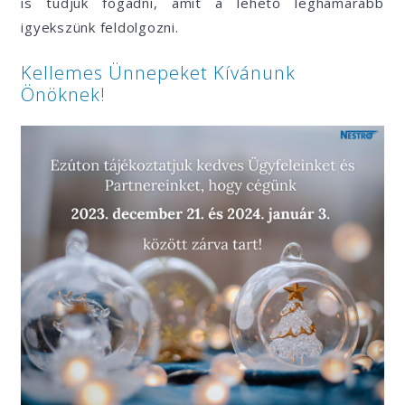
is tudjuk fogadni, amit a lehető leghamarabb
igyekszünk feldolgozni.
Kellemes Ünnepeket Kívánunk
Önöknek!