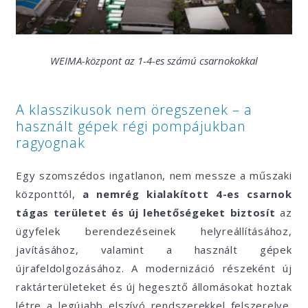
WEIMA-központ az 1-4-es számú csarnokokkal
A klasszikusok nem öregszenek – a
használt gépek régi pompájukban
ragyognak
Egy szomszédos ingatlanon, nem messze a műszaki
központtól,
a nemrég kialakított 4-es csarnok
tágas területet és új lehetőségeket biztosít
az
ügyfelek berendezéseinek helyreállításához,
javításához, valamint a használt gépek
újrafeldolgozásához. A modernizáció részeként új
raktárterületeket és új hegesztő állomásokat hoztak
létre a legújabb elszívó rendszerekkel felszerelve.