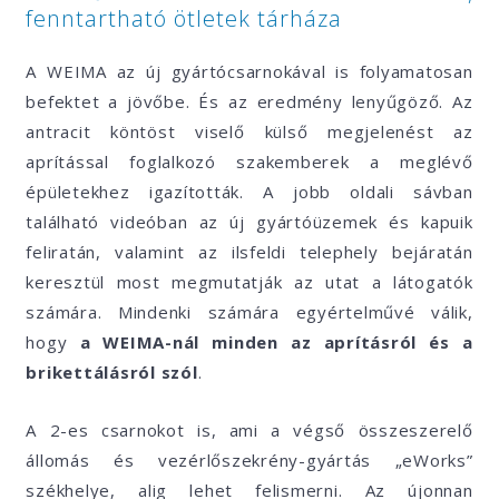
fenntartható ötletek tárháza
A WEIMA az új gyártócsarnokával is folyamatosan
befektet a jövőbe. És az eredmény lenyűgöző. Az
antracit köntöst viselő külső megjelenést az
aprítással foglalkozó szakemberek a meglévő
épületekhez igazították. A jobb oldali sávban
található videóban az új gyártóüzemek és kapuik
feliratán, valamint az ilsfeldi telephely bejáratán
keresztül most megmutatják az utat a látogatók
számára. Mindenki számára egyértelművé válik,
hogy
a WEIMA-nál minden az aprításról és a
brikettálásról szól
.
A 2-es csarnokot is, ami a végső összeszerelő
állomás és vezérlőszekrény-gyártás „eWorks”
székhelye, alig lehet felismerni. Az újonnan