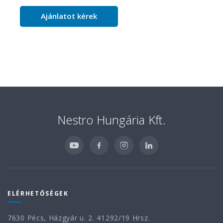
Ajánlatot kérek
Nestro Hungária Kft.
ELÉRHETŐSÉGEK
7630 Pécs, Házgyár u. 2. 41292/19 Hrsz.