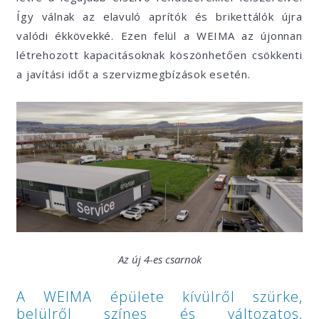
Így válnak az elavuló aprítók és brikettálók újra
valódi ékkövekké. Ezen felül a WEIMA az újonnan
létrehozott kapacitásoknak köszönhetően csökkenti
a javítási időt a szervizmegbízások esetén.
Az új 4-es csarnok
A WEIMA épülete kívülről szürke,
belülről színes és változatos,