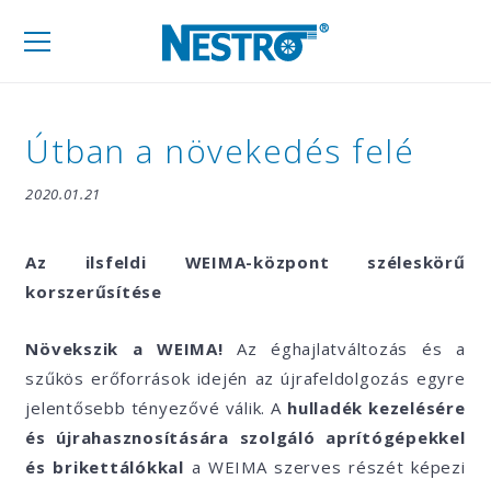
Mobil
navigáció
Útban a növekedés felé
2020.01.21
Az ilsfeldi WEIMA-központ széleskörű
korszerűsítése
Növekszik a WEIMA!
Az éghajlatváltozás és a
szűkös erőforrások idején az újrafeldolgozás egyre
jelentősebb tényezővé válik. A
hulladék kezelésére
és újrahasznosítására szolgáló aprítógépekkel
és brikettálókkal
a WEIMA szerves részét képezi