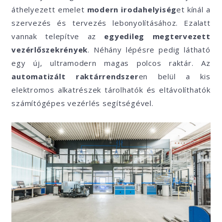
áthelyezett emelet
modern irodahelyiség
et kínál a
szervezés és tervezés lebonyolításához. Ezalatt
vannak telepítve az
egyedileg megtervezett
vezérlőszekrények
. Néhány lépésre pedig látható
egy új, ultramodern magas polcos raktár. Az
automatizált raktárrendszer
en belül a kis
elektromos alkatrészek tárolhatók és eltávolíthatók
számítógépes vezérlés segítségével.