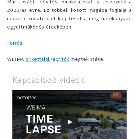
Már további bővítési munkálatokat is terveznek a
2020-as évre. Ez többek között magába foglalja a
modern irodaterület kiépítését a még hatékonyabb
együttműködés érdekében.
Forrás
WEIMA
brikettálók
/
aprítók
megtekintése.
Kapcsolódó videók
betöltés...