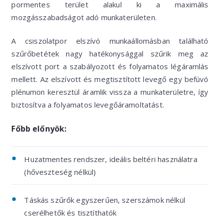
pormentes terület alakul ki a maximális
mozgásszabadságot adó munkaterületen.
A csiszolatpor elszívó munkaállomásban található
szűrőbetétek nagy hatékonysággal szűrik meg az
elszívott port a szabályozott és folyamatos légáramlás
mellett. Az elszívott és megtisztított levegő egy befúvó
plénumon keresztül áramlik vissza a munkaterületre, így
biztosítva a folyamatos levegőáramoltatást.
Főbb előnyök:
Huzatmentes rendszer, ideális beltéri használatra
(hőveszteség nélkül)
Táskás szűrők egyszerűen, szerszámok nélkül
cserélhetők és tisztíthatók