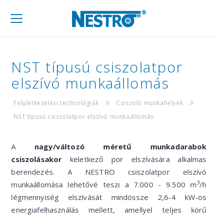
Mobil
navigáció
NST típusú csiszolatpor
elszívó munkaállomás
Felületkezelési technológiák
Csiszoló munkahelyek
NST típusú csiszolatpor elszívó munkaállomás
A
nagy/változó méretű munkadarabok
csiszolásakor
keletkező por elszívására alkalmas
berendezés. A NESTRO csiszolatpor elszívó
3
munkaállomása lehetővé teszi a 7.000 - 9.500 m
/h
légmennyiség elszívását mindössze 2,6-4 kW-os
energiafelhasználás mellett, amellyel teljes körű