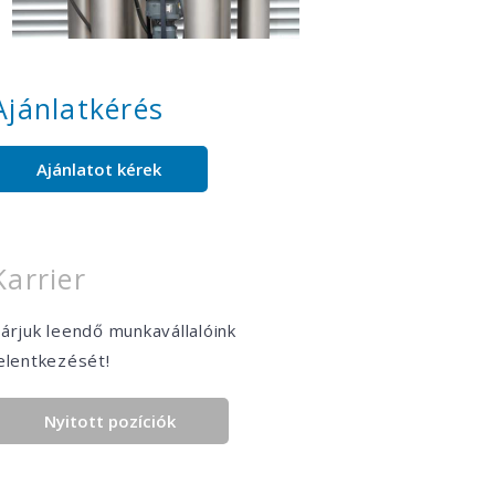
Ajánlatkérés
Ajánlatot kérek
Karrier
árjuk leendő munkavállalóink
elentkezését!
Nyitott pozíciók