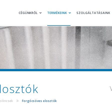
CÉGÜNKRŐL
TERMÉKEINK
SZOLGÁLTATÁSAINK
losztók
ilincsek
Forgócsöves elosztók