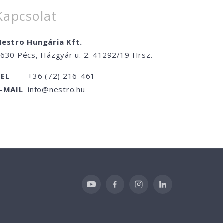
Kapcsolat
estro Hungária Kft.
630 Pécs, Házgyár u. 2. 41292/19 Hrsz.
TEL
+36 (72) 216-461
E-MAIL
info@nestro.hu