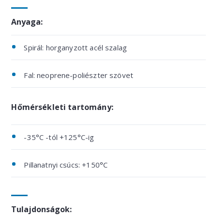
Anyaga:
Spirál: horganyzott acél szalag
Fal: neoprene-poliészter szövet
Hőmérsékleti tartomány:
-35°C -tól +125°C-ig
Pillanatnyi csúcs: +150°C
Tulajdonságok: