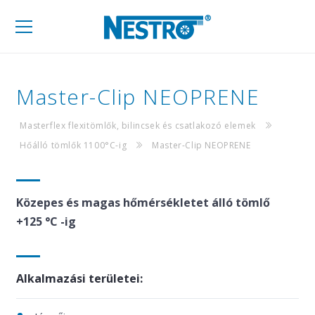
Mobil
navigáció
Master-Clip NEOPRENE
Masterflex flexitömlők, bilincsek és csatlakozó elemek
Hőálló tömlők 1100°C-ig
Master-Clip NEOPRENE
Közepes és magas hőmérsékletet álló tömlő
+125 °C -ig
Alkalmazási területei: