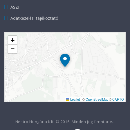
ÁSZF
Adatkezelési tájékoztató
+
−
Leaflet
|
©
OpenStreetMap
©
CARTO
Nestro Hungária Kft. © 2016. Minden jog fenntartva