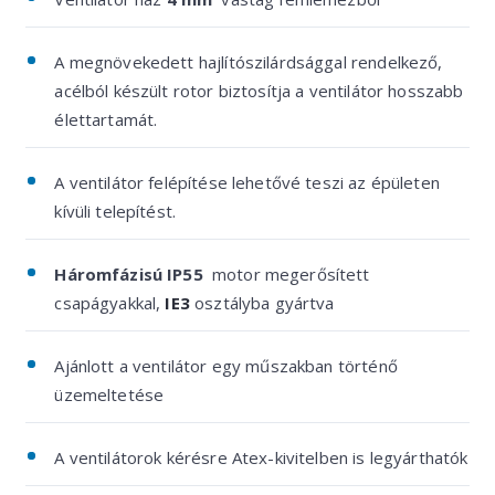
A megnövekedett hajlítószilárdsággal rendelkező,
acélból készült rotor biztosítja a ventilátor hosszabb
élettartamát.
A ventilátor felépítése lehetővé teszi az épületen
kívüli telepítést.
Háromfázisú IP55
motor megerősített
csapágyakkal,
IE3
osztályba gyártva
Ajánlott a ventilátor egy műszakban történő
üzemeltetése
A ventilátorok kérésre Atex-kivitelben is legyárthatók