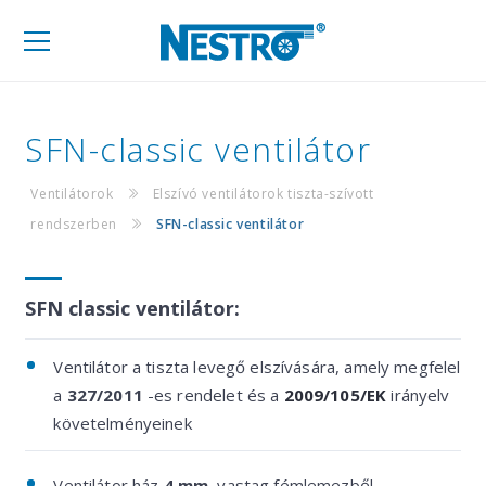
Mobil
navigáció
SFN-classic ventilátor
Ventilátorok
Elszívó ventilátorok tiszta-szívott
rendszerben
SFN-classic ventilátor
SFN classic ventilátor:
Ventilátor a tiszta levegő elszívására, amely megfelel
a
327/2011
-es rendelet és a
2009/105/EK
irányelv
követelményeinek
Ventilátor ház
4 mm
vastag fémlemezből