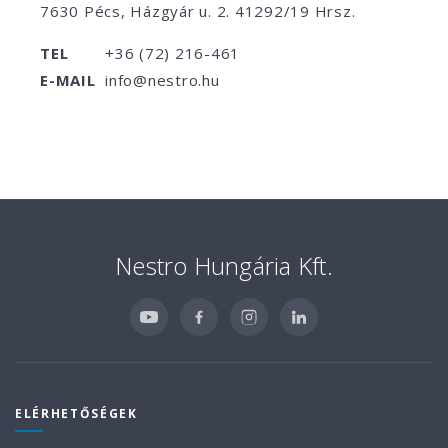
7630 Pécs, Házgyár u. 2. 41292/19 Hrsz.
TEL
+36 (72) 216-461
E-MAIL
info@nestro.hu
Nestro Hungária Kft.
ELÉRHETŐSÉGEK