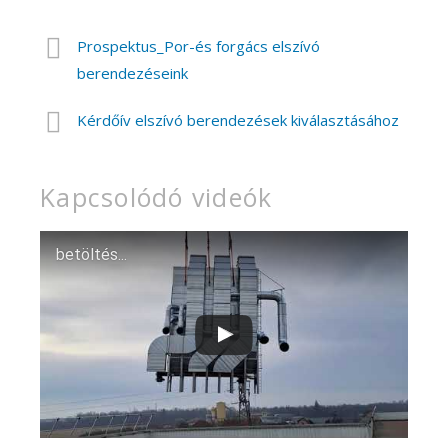
Prospektus_Por-és forgács elszívó
berendezéseink
Kérdőív elszívó berendezések kiválasztásához
Kapcsolódó videók
betöltés...