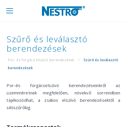
Mobil
navigáció
Szűrő és leválasztó
berendezések
Por- és forgács elszívó berendezések
Szűrő és leválasztó
berendezések
Por-és forgácselszívó berendezéseinkről az
üzemméretnek megfelelően, növekvő sorrendben
tájékozódhat, a zsákos elszívó berendezésektől a
silószűrőkig.