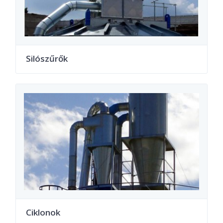
Silószűrők
Ciklonok