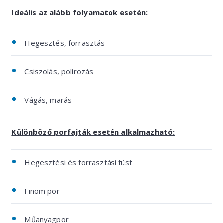
Ideális az alább folyamatok esetén:
Hegesztés, forrasztás
Csiszolás, polírozás
Vágás, marás
Különböző porfajták esetén alkalmazható:
Hegesztési és forrasztási füst
Finom por
Műanyagpor