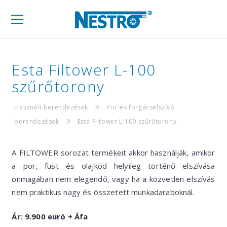
Mobil
navigáció
Esta Filtower L-100
szűrőtorony
Használt berendezések
Por-és forgácselszívó
berendezések
Esta Filtower L-100 szűrőtorony
A FILTOWER sorozat termékeit akkor használják, amikor
a por, füst és olajköd helyileg történő elszívása
önmagában nem elegendő, vagy ha a közvetlen elszívás
nem praktikus nagy és összetett munkadaraboknál.
Ár: 9.900 euró + Áfa