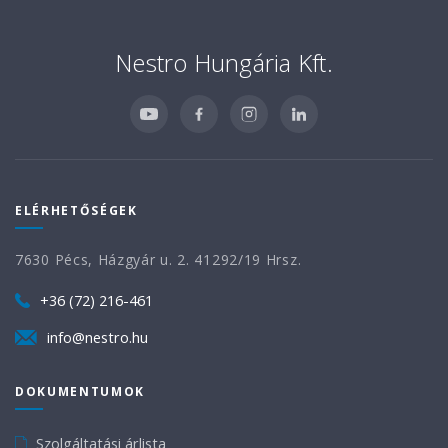
Nestro Hungária Kft.
ELÉRHETŐSÉGEK
7630 Pécs, Házgyár u. 2. 41292/19 Hrsz.
+36 (72) 216-461
info@nestro.hu
DOKUMENTUMOK
Szolgáltatási árlista