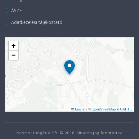
ÁSZF
Adatkezelési tájékoztató
+
−
Leaflet
|
©
OpenStreetMap
©
CARTO
Nestro Hungária Kft. © 2016. Minden jog fenntartva