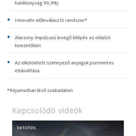
hatékonyság 99,9%)
Innovatív előleválasztó rendszer*
Alacsony impulzusú levegő kilépés az oldalsó
kivezetőkön
Az elkülönített szennyező anyagok pormentes
eltávolítása
*folyamatban lévő szabadalom
Kapcsolódó videók
betöltés...