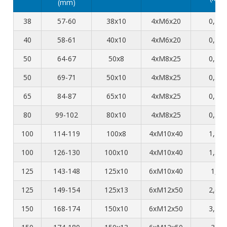
(mm)
38
57-60
38x10
4xM6x20
0,18
40
58-61
40x10
4xM6x20
0,19
50
64-67
50x8
4xM8x25
0,27
50
69-71
50x10
4xM8x25
0,31
65
84-87
65x10
4xM8x25
0,45
80
99-102
80x10
4xM8x25
0,51
100
114-119
100x8
4xM10x40
1,19
100
126-130
100x10
4xM10x40
1,35
125
143-148
125x10
6xM10x40
1,4
125
149-154
125x13
6xM12x50
2,65
150
168-174
150x10
6xM12x50
3,75