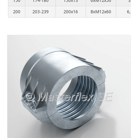
150
174-180
150x13
6xM12x50
3,3
200
203-239
200x16
8xM12x60
6,75