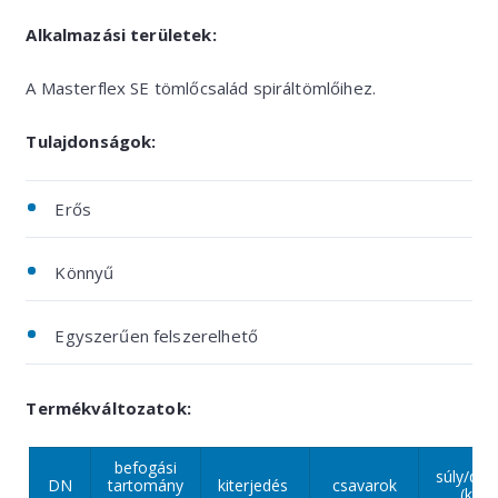
Alkalmazási területek:
A Masterflex SE tömlőcsalád spiráltömlőihez.
Tulajdonságok:
Erős
Könnyű
Egyszerűen felszerelhető
Termékváltozatok:
befogási
súly/dar
DN
tartomány
kiterjedés
csavarok
(kg)