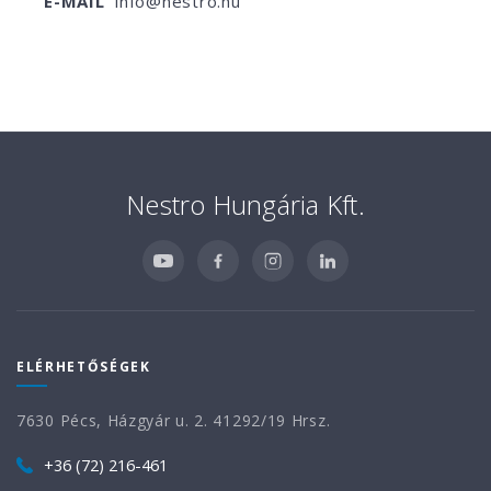
E-MAIL
info@nestro.hu
Nestro Hungária Kft.
ELÉRHETŐSÉGEK
7630 Pécs, Házgyár u. 2. 41292/19 Hrsz.
+36 (72) 216-461