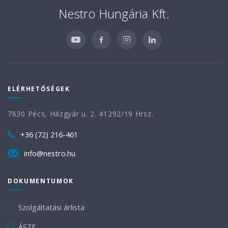
Nestro Hungária Kft.
ELÉRHETŐSÉGEK
7630 Pécs, Házgyár u. 2. 41292/19 Hrsz.
+36 (72) 216-461
info@nestro.hu
DOKUMENTUMOK
Szolgáltatási árlista
ÁSZF