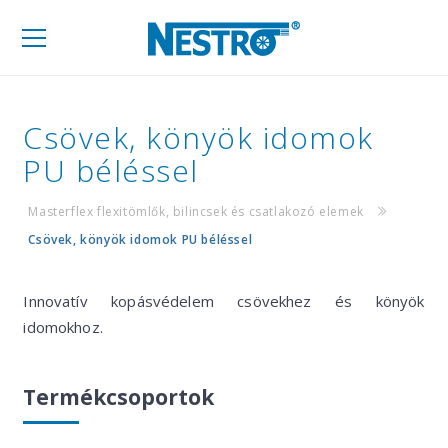
Mobil
navigáció
Csövek, könyök idomok
PU béléssel
Masterflex flexitömlők, bilincsek és csatlakozó elemek
Csövek, könyök idomok PU béléssel
Innovatív kopásvédelem csövekhez és könyök
idomokhoz.
Termékcsoportok