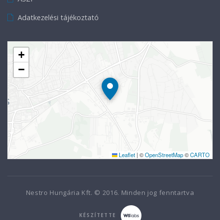
Adatkezelési tájékoztató
+
−
Leaflet
|
©
OpenStreetMap
©
CARTO
Nestro Hungária Kft. © 2016. Minden jog fenntartva
KÉSZÍTETTE